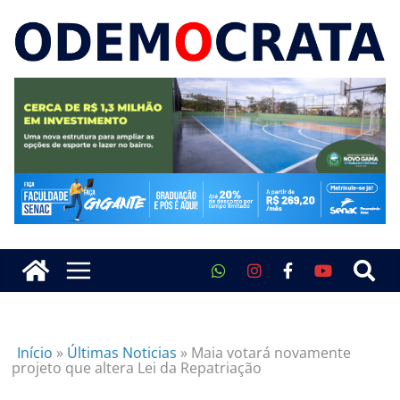
Início
»
Últimas Noticias
»
Maia votará novamente
projeto que altera Lei da Repatriação