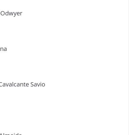
r Odwyer
ana
Cavalcante Savio