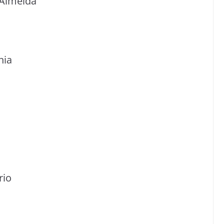
 Almeida
nia
rio