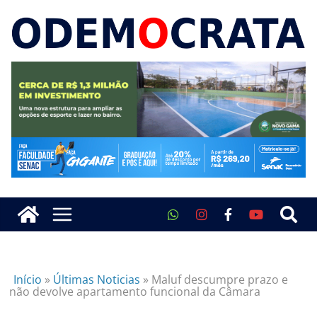
Início
»
Últimas Noticias
»
Maluf descumpre prazo e
não devolve apartamento funcional da Câmara