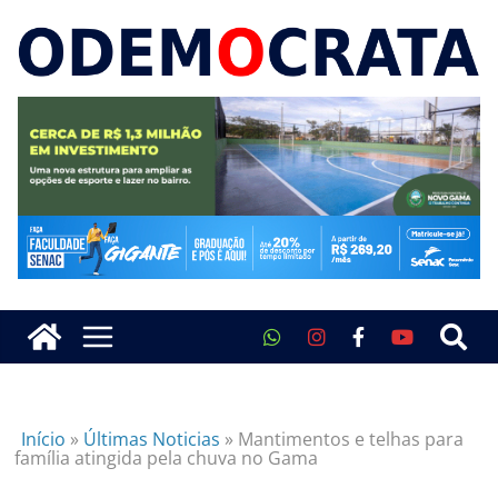
Início
»
Últimas Noticias
»
Mantimentos e telhas para
família atingida pela chuva no Gama