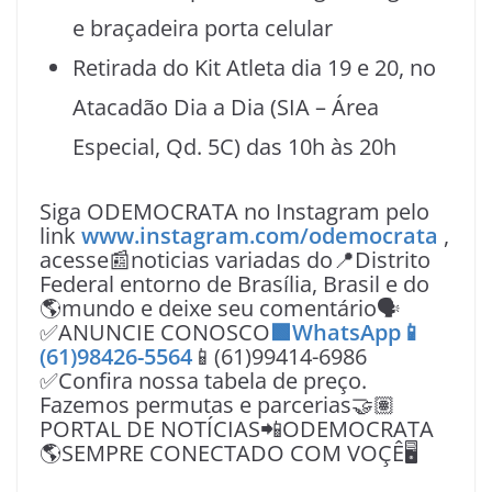
e braçadeira porta celular
Retirada do Kit Atleta dia 19 e 20, no
Atacadão Dia a Dia (SIA – Área
Especial, Qd. 5C) das 10h às 20h
Siga ODEMOCRATA no Instagram pelo
link
www.instagram.com/odemocrata
,
acesse📰noticias variadas do📍Distrito
Federal entorno de Brasília, Brasil e do
🌎mundo e deixe seu comentário🗣
✅ANUNCIE CONOSCO
🟩WhatsApp📱
(61)98426-5564
📱(61)99414-6986
✅Confira nossa tabela de preço.
Fazemos permutas e parcerias🤝🏽
PORTAL DE NOTÍCIAS📲ODEMOCRATA
🌎SEMPRE CONECTADO COM VOÇÊ🖥️