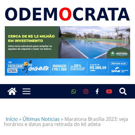
Início
»
Últimas Noticias
»
Maratona Brasília 2023: veja
horários e datas para retirada do kit atleta