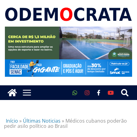
Início
»
Últimas Noticias
»
Médicos cubanos poderão
pedir asilo político ao Brasil