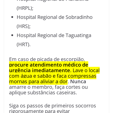
(HRPL);
Hospital Regional de Sobradinho
(HRS);
Hospital Regional de Taguatinga
(HRT).
Em caso de picada de escorpião,
procure atendimento médico de
urgência imediatamente
. Lave o local
com água e sabão e faça compressas
mornas para aliviar a dor
.
Nunca
amarre o membro, faça cortes ou
aplique substâncias caseiras.
Siga os passos de primeiros socorros
rigorosamente para evitar