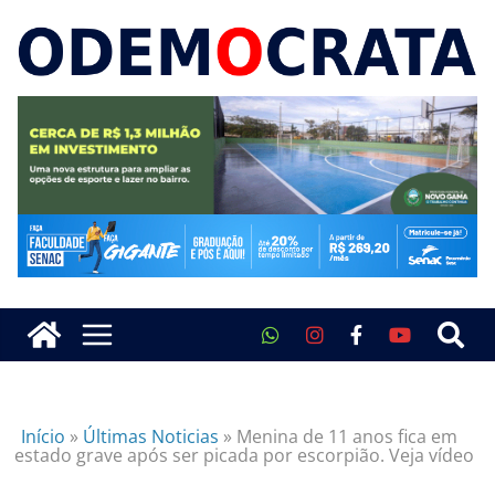
Início
»
Últimas Noticias
»
Menina de 11 anos fica em
estado grave após ser picada por escorpião. Veja vídeo