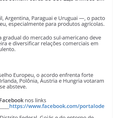
l, Argentina, Paraguai e Uruguai —, o pacto
u, especialmente para produtos agrícolas.
ura gradual do mercado sul-americano deve
ira e diversificar relações comerciais em
ulento.
lho Europeu, o acordo enfrenta forte
Irlanda, Polônia, Áustria e Hungria votaram
se absteve.
Facebook
nos links
____
https://www.facebook.com/portalode
 Distrito Federal, Goiás e do entorno de