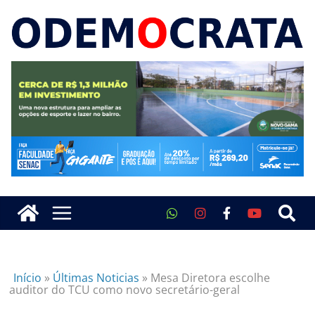
Início
»
Últimas Noticias
»
Mesa Diretora escolhe
auditor do TCU como novo secretário-geral