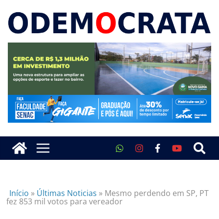
Início
»
Últimas Noticias
»
Mesmo perdendo em SP, PT
fez 853 mil votos para vereador