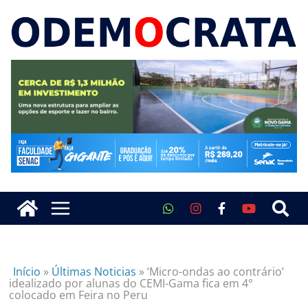
Início
»
Últimas Noticias
»
‘Micro-ondas ao contrário’
idealizado por alunas do CEMI-Gama fica em 4°
colocado em Feira no Peru