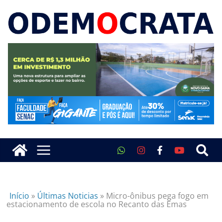
Início
»
Últimas Noticias
»
Micro-ônibus pega fogo em
estacionamento de escola no Recanto das Emas