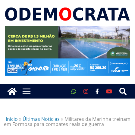
Início
»
Últimas Noticias
»
Militares da Marinha treinam
em Formosa para combates reais de guerra