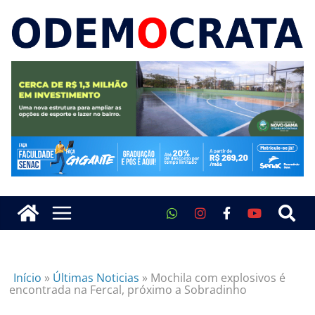
Início
»
Últimas Noticias
»
Mochila com explosivos é
encontrada na Fercal, próximo a Sobradinho