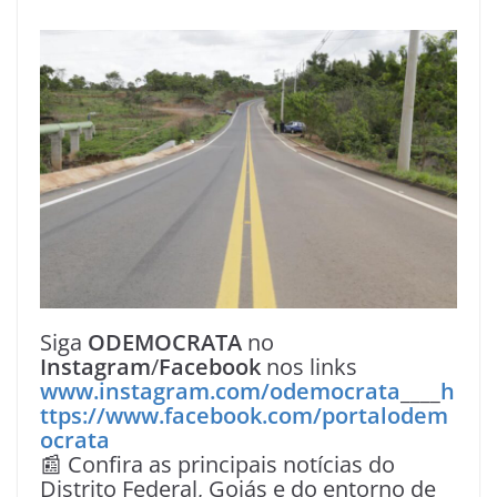
Siga
ODEMOCRATA
no
Instagram
/
Facebook
nos links
www.instagram.com/odemocrata
____
h
ttps://www.facebook.com/portalodem
ocrata
📰 Confira as principais notícias do
Distrito Federal, Goiás e do entorno de