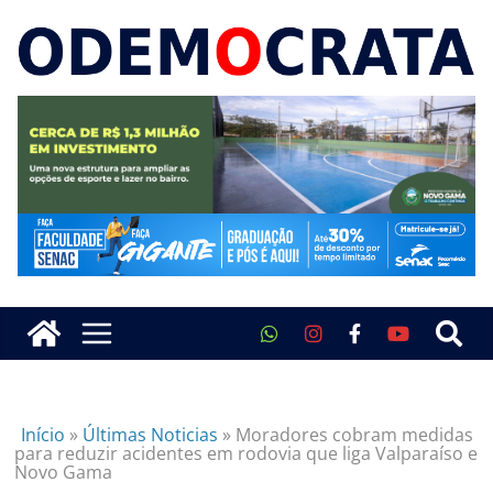
Início
»
Últimas Noticias
»
Moradores cobram medidas
para reduzir acidentes em rodovia que liga Valparaíso e
Novo Gama