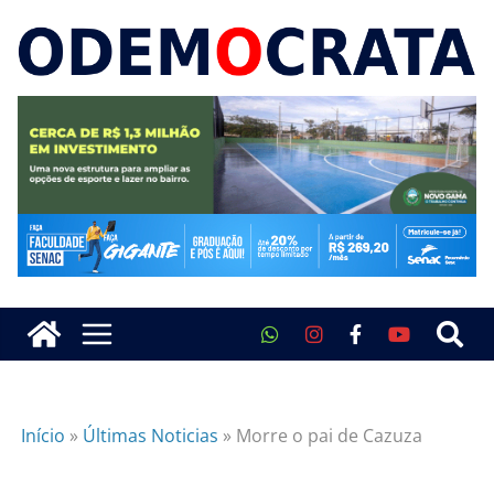
Início
»
Últimas Noticias
»
Morre o pai de Cazuza