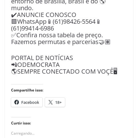
entorno de Brasília, Brasil e do 🌎
mundo.
✔️ANUNCIE CONOSCO
🟩WhatsApp📱(61)98426-5564📱
(61)99414-6986
✅Confira nossa tabela de preço.
Fazemos permutas e parcerias🤝🏽
PORTAL DE NOTÍCIAS
📲ODEMOCRATA
🌎SEMPRE CONECTADO COM VOÇÊ🖥️
Compartilhe isso:
Facebook
18+
Curtir isso:
Carregando...