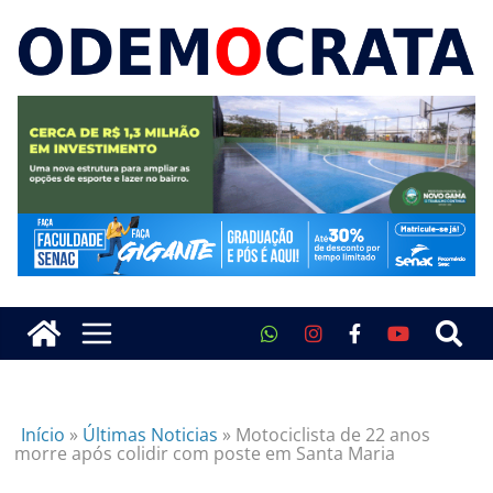
Início
»
Últimas Noticias
»
Motociclista de 22 anos
morre após colidir com poste em Santa Maria