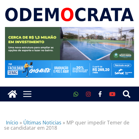
Início
»
Últimas Noticias
»
MP quer impedir Temer de
se candidatar em 2018