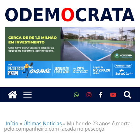
Início
»
Últimas Noticias
»
Mulher de 23 anos é morta
pelo companheiro com facada no pescoço