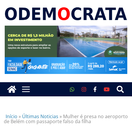
Início
»
Últimas Noticias
»
Mulher é presa no aeroporto
de Belém com passaporte falso da filha