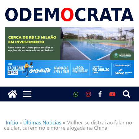
Início
»
Últimas Noticias
»
Mulher se distrai ao falar no
celular, cai em rio e morre afogada na China