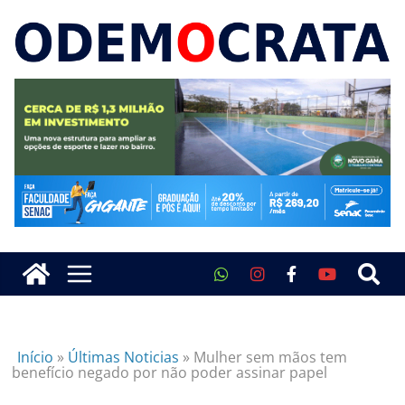
Início
»
Últimas Noticias
»
Mulher sem mãos tem
benefício negado por não poder assinar papel