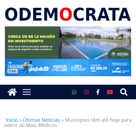
Início
»
Últimas Noticias
»
Municípios têm até hoje para
aderir ao Mais Médicos