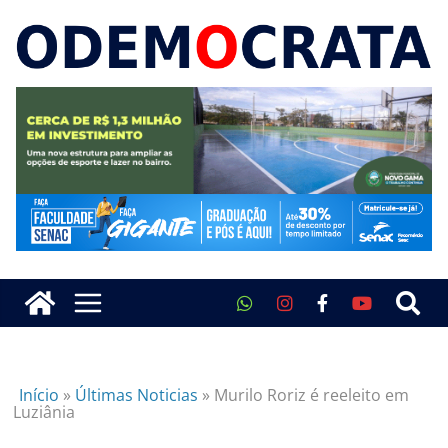
Início
»
Últimas Noticias
»
Murilo Roriz é reeleito em
Luziânia