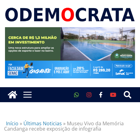
Início
»
Últimas Noticias
»
Museu Vivo da Memória
Candanga recebe exposição de infografia