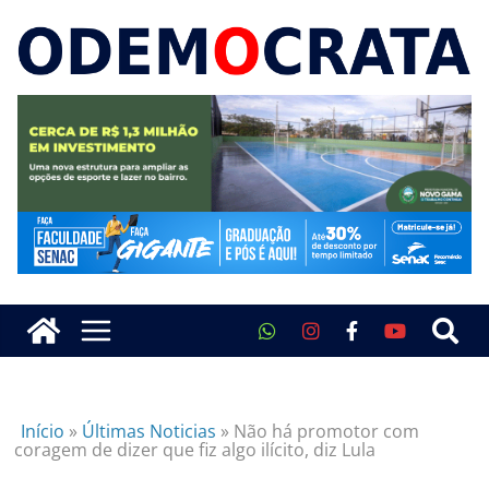
Início
»
Últimas Noticias
»
Não há promotor com
coragem de dizer que fiz algo ilícito, diz Lula