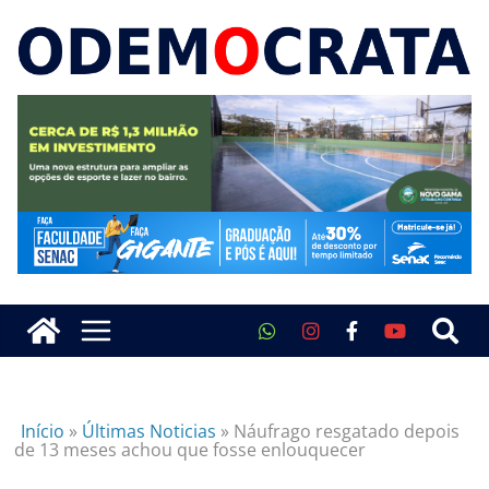
Início
»
Últimas Noticias
»
Náufrago resgatado depois
de 13 meses achou que fosse enlouquecer