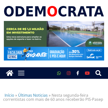
Início
»
Últimas Noticias
»
Nesta segunda-feira
correntistas com mais de 60 anos receberão PIS-Pasep