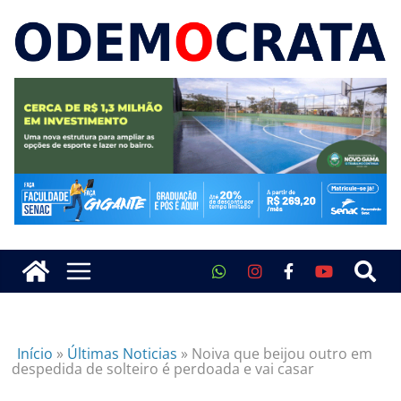
Início
»
Últimas Noticias
»
Noiva que beijou outro em
despedida de solteiro é perdoada e vai casar