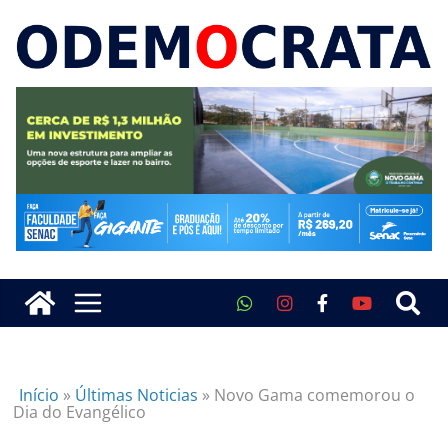
Início
»
Últimas Noticias
»
Novo Gama comemorou o
Dia do Evangélico