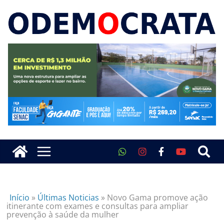
Início
»
Últimas Noticias
»
Novo Gama promove ação
itinerante com exames e consultas para ampliar
prevenção à saúde da mulher