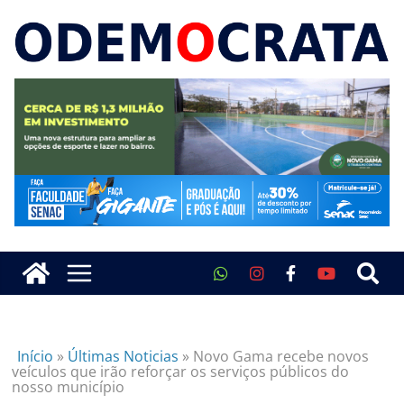
Início
»
Últimas Noticias
»
Novo Gama recebe novos
veículos que irão reforçar os serviços públicos do
nosso município