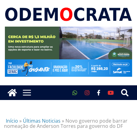
Início
»
Últimas Noticias
»
Novo governo pode barrar
nomeação de Anderson Torres para governo do DF