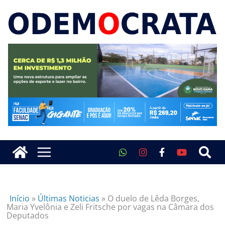
Início
»
Últimas Noticias
»
O duelo de Lêda Borges,
Maria Yvelônia e Zeli Fritsche por vagas na Câmara dos
Deputados