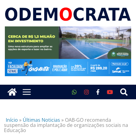
Início
»
Últimas Noticias
»
OAB-GO recomenda
suspensão da implantação de organizações sociais na
Educação