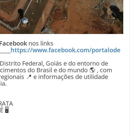
Facebook
nos links
____
https://www.facebook.com/portalode
 Distrito Federal, Goiás e do entorno de
tecimentos do Brasil e do mundo 🌎 , com
egionais 📍 e informações de utilidade
ia.
RATA
🖥️