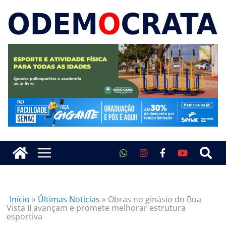
Início
»
Últimas Noticias
»
Obras no ginásio do Boa
Vista II avançam e promete melhorar estrutura
esportiva