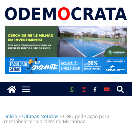
Início
»
Últimas Noticias
»
ONU pede ação para
reestabelecer a ordem no Maranhão