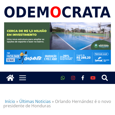
Início
»
Últimas Noticias
»
Orlando Hernández é o novo
presidente de Honduras