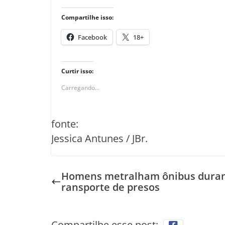
Compartilhe isso:
Facebook
18+
Curtir isso:
Carregando...
fonte:
Jessica Antunes / JBr.
Homens metralham ônibus duran
ransporte de presos
Compartilhe esse post: