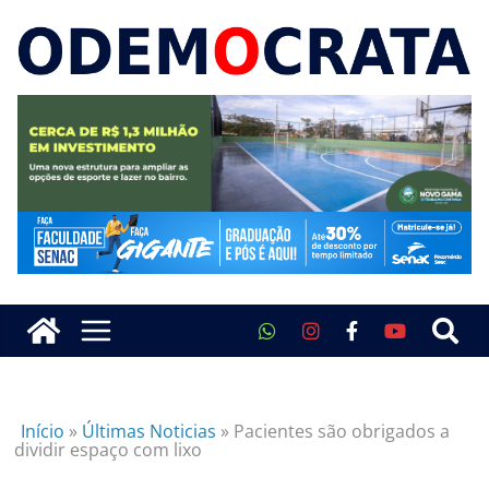
Início
»
Últimas Noticias
»
Pacientes são obrigados a
dividir espaço com lixo