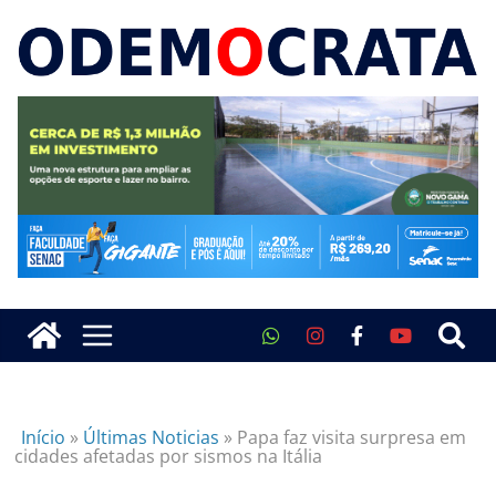
Início
»
Últimas Noticias
»
Papa faz visita surpresa em
cidades afetadas por sismos na Itália