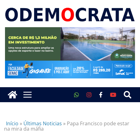
Início
»
Últimas Noticias
»
Papa Francisco pode estar
na mira da máfia