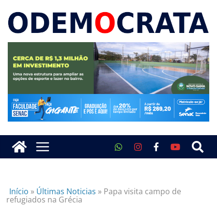
Início
»
Últimas Noticias
»
Papa visita campo de
refugiados na Grécia