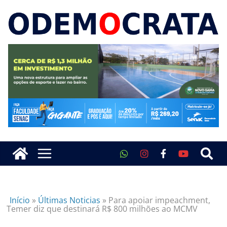
Início
»
Últimas Noticias
»
Para apoiar impeachment,
Temer diz que destinará R$ 800 milhões ao MCMV