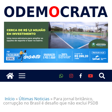
Início
»
Últimas Noticias
»
Para jornal britânico,
corrupção no Brasil é desafio que não exclui PSDB