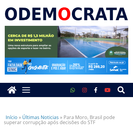
Início
»
Últimas Noticias
»
Para Moro, Brasil pode
superar corrupção após decisões do STF