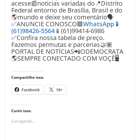
acesse📰noticias variadas do📍Distrito
Federal entorno de Brasília, Brasil e do
🌎mundo e deixe seu comentário🗣
✅ANUNCIE CONOSCO🟩
WhatsApp📱
(61)98426-5564
📱(61)99414-6986
✅Confira nossa tabela de preço.
Fazemos permutas e parcerias🤝🏽
PORTAL DE NOTÍCIAS📲ODEMOCRATA
🌎SEMPRE CONECTADO COM VOÇÊ🖥️
Compartilhe isso:
Facebook
18+
Curtir isso:
Carregando...