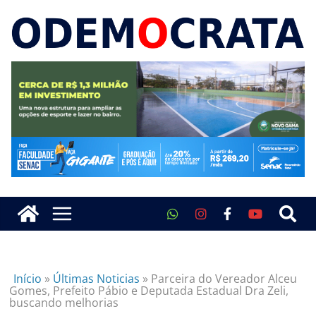
Início
»
Últimas Noticias
»
Parceira do Vereador Alceu
Gomes, Prefeito Pábio e Deputada Estadual Dra Zeli,
buscando melhorias