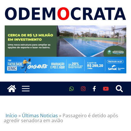
Início
»
Últimas Noticias
»
Passageiro é detido após
agredir senadora em avião