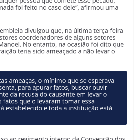
ualquer pessoa que comete esse pecado,
ada foi feito no caso dele”, afirmou uma
sembleia divulgou que, na última terça-feira
astores coordenadores de alguns setores
 Manoel. No entanto, na ocasião foi dito que
raição teria sido ameaçado a não levar o
tas ameaças, o mínimo que se esperava
enta, para apurar fatos, buscar ouvir
nte da recusa do causante em levar o
s fatos que o levaram tomar essa
á estabelecido e toda a instituição está
sso ao regimento interno da Convenção dos