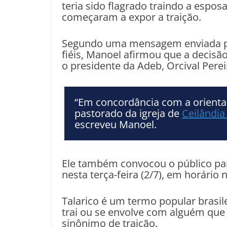
teria sido flagrado traindo a espos
começaram a expor a traição.
Segundo uma mensagem enviada p
fiéis, Manoel afirmou que a decisã
o presidente da Adeb, Orcival Perei
“Em concordância com a orientaç
pastorado da igreja de
Ceilândia
escreveu Manoel.
Ele também convocou o público par
nesta terça-feira (2/7), em horário
Talarico é um termo popular brasil
trai ou se envolve com alguém qu
sinônimo de traição.