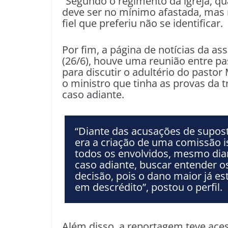
“Segundo o regimento da igreja, q
deve ser no mínimo afastada, mas n
fiel que preferiu não se identificar.
Por fim, a página de notícias da as
(26/6), houve uma reunião entre p
para discutir o adultério do pastor
o ministro que tinha as provas da t
caso adiante.
“Diante das acusações de supos
era a criação de uma comissão is
todos os envolvidos, mesmo dia
caso adiante, buscar entender o
decisão, pois o dano maior já est
em descrédito”, postou o perfil.
Além disso, a reportagem teve ace